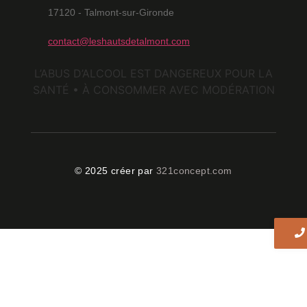
17120 - Talmont-sur-Gironde
contact@leshautsdetalmont.com
L’ABUS D’ALCOOL EST DANGEREUX POUR LA
SANTÉ • À CONSOMMER AVEC MODÉRATION
© 2025 créer par
321concept.com