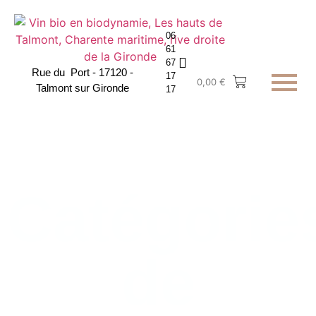
06
61
67
Rue du Port - 17120 -
17
0,00
€
Talmont sur Gironde
17
Catégorie
de