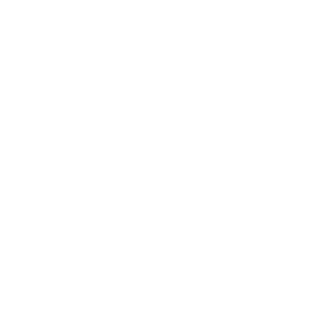
produits
Les Hauts de Talmont sur Gironde
Les Hauts de
Talmont sur