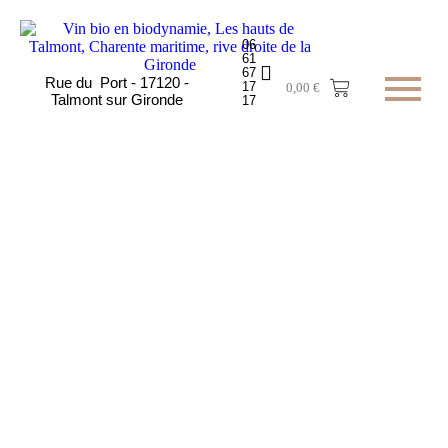
06
61
67
Rue du Port - 17120 -
17
0,00
€
Talmont sur Gironde
17
Notre Colombard
N°1
en vedette